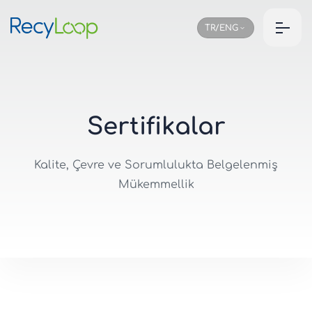
TR/ENG
S
e
r
t
i
f
i
k
a
l
a
r
Kalite, Çevre ve Sorumlulukta Belgelenmiş
Mükemmellik